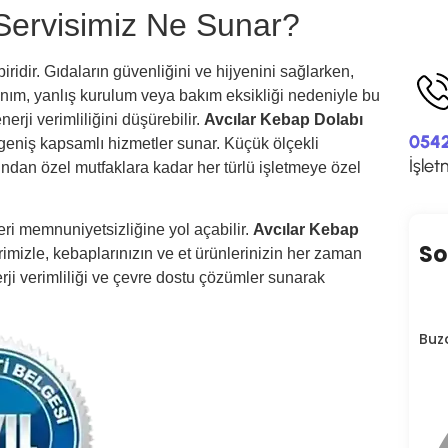
Servisimiz Ne Sunar?
iridir. Gıdaların güvenliğini ve hijyenini sağlarken,
nım, yanlış kurulum veya bakım eksikliği nedeniyle bu
erji verimliliğini düşürebilir.
Avcılar Kebap Dolabı
0542
 geniş kapsamlı hizmetler sunar. Küçük ölçekli
İşlet
rından özel mutfaklara kadar her türlü işletmeye özel
eri memnuniyetsizliğine yol açabilir.
Avcılar Kebap
So
erimizle, kebaplarınızın ve et ürünlerinizin her zaman
rji verimliliği ve çevre dostu çözümler sunarak
Buz