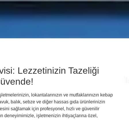
si: Lezzetinizin Tazeliği
İ
Güvende!
 işletmelerinizin, lokantalarınızın ve mutfaklarınızın kebap
Te
tavuk, balık, sebze ve diğer hassas gıda ürünlerinizin
ye
esini sağlamak için profesyonel, hızlı ve güvenilir
fi
n deneyimimizle, işletmenizin ihtiyaçlarına özel,
fa
il