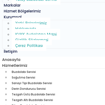
Markalar
Hizmet Bölgelerimiz
Kurumsal
Yetki Belgelerimiz
Hakkımızda
KVKK Aydınlatma Metni
Gizlilik Sözleşmesi
Çerez Politikası
İletişim
Anasayfa
Hizmetlerimiz
Buzdolabı Servisi​
Soğutma Servisi​
Sanayi Tipi Buzdolabı Servisi
Derin Dondurucu Servisi
Tezgah Üstü Buzdolabı Servisi
Tezgah Altı Buzdolabı Servisi