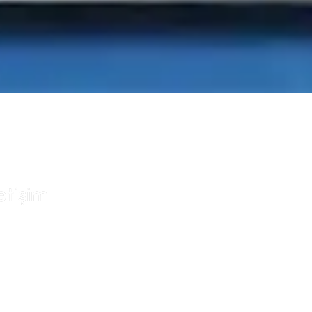
letişim​
knik destek, bakım süreçleri,
dek parça temini veya
yatlandırma hakkında daha
zla bilgi almak için bizimle
etişime geçmekten çekinmeyin.