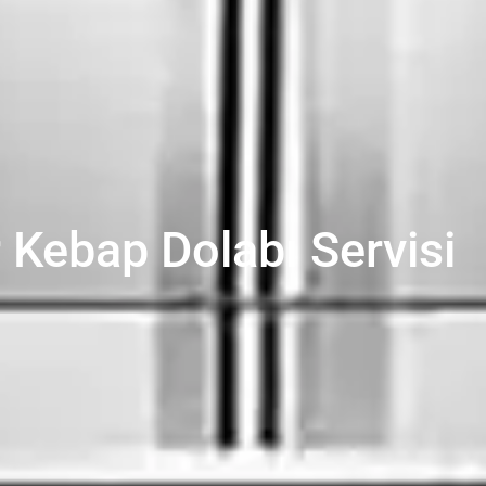
r Kebap Dolabı Servisi