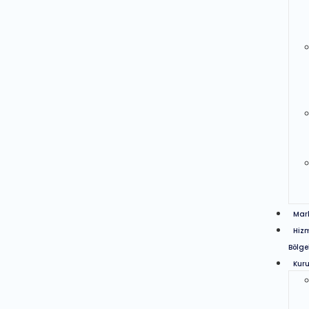
Mar
Hiz
Bölge
Kur