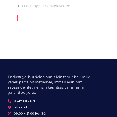
Endüstriyel Buzdolabı Servisi
Endüstriyel buzdolaplarınız için tamir, bakım ve
yedek parça hizmetleriyle, uzman ekibimiz
sayesinde işletmenizin kesintisiz çalışmasını
garanti ediyoruz
0542 191 24 78
İstanbul
09:00 - 21:00 Her Gün​