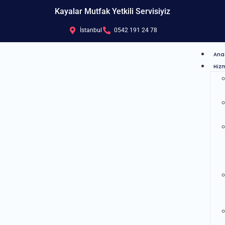
Kayalar Mutfak Yetkili Servisiyiz
İstanbul
0542 191 24 78
Ana
Hizm