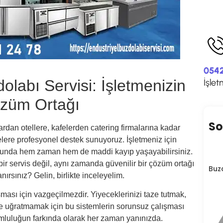
0542
olabı Servisi: İşletmenizin
İşlet
züm Ortağı
So
rdan otellere, kafelerden catering firmalarına kadar
lere profesyonel destek sunuyoruz. İşletmeniz için
umunda hem zaman hem de maddi kayıp yaşayabilirsiniz.
ir servis değil, aynı zamanda güvenilir bir çözüm ortağı
Buz
nırsınız? Gelin, birlikte inceleyelim.
şması için vazgeçilmezdir. Yiyeceklerinizi taze tutmak,
eye uğratmamak için bu sistemlerin sorunsuz çalışması
umluluğun farkında olarak her zaman yanınızda.