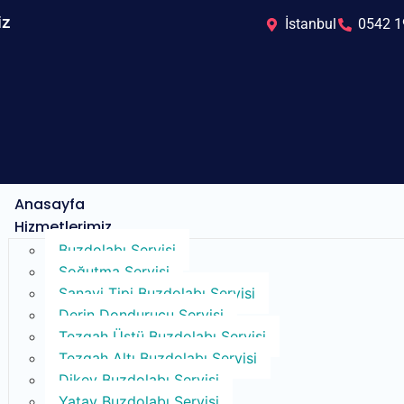
iz
İstanbul
0542 1
Anasayfa
Hizmetlerimiz
Buzdolabı Servisi​
Soğutma Servisi​
Sanayi Tipi Buzdolabı Servisi
Derin Dondurucu Servisi
Tezgah Üstü Buzdolabı Servisi
Tezgah Altı Buzdolabı Servisi
Dikey Buzdolabı Servisi
Yatay Buzdolabı Servisi