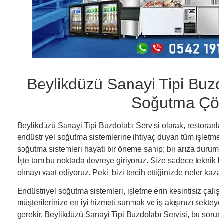
Beylikdüzü Sanayi Tipi Buzd
Soğutma Çö
Beylikdüzü Sanayi Tipi Buzdolabı Servisi olarak, restoranla
endüstriyel soğutma sistemlerine ihtiyaç duyan tüm işletme
soğutma sistemleri hayati bir öneme sahip; bir arıza dur
İşte tam bu noktada devreye giriyoruz. Size sadece teknik b
olmayı vaat ediyoruz. Peki, bizi tercih ettiğinizde neler kaza
Endüstriyel soğutma sistemleri, işletmelerin kesintisiz çalı
müşterilerinize en iyi hizmeti sunmak ve iş akışınızı sekt
gerekir. Beylikdüzü Sanayi Tipi Buzdolabı Servisi, bu sor