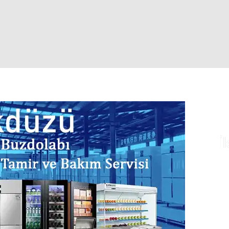
İ
Te
ye
fi
fa
il