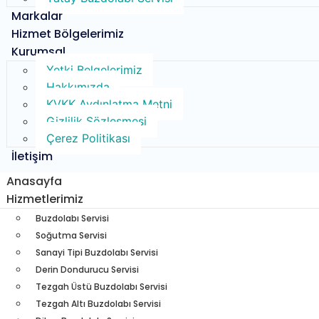
Markalar
Hizmet Bölgelerimiz
Kurumsal
Yetki Belgelerimiz
Hakkımızda
KVKK Aydınlatma Metni
Gizlilik Sözleşmesi
Çerez Politikası
İletişim
Anasayfa
Hizmetlerimiz
Buzdolabı Servisi​
Soğutma Servisi​
Sanayi Tipi Buzdolabı Servisi
Derin Dondurucu Servisi
Tezgah Üstü Buzdolabı Servisi
Tezgah Altı Buzdolabı Servisi