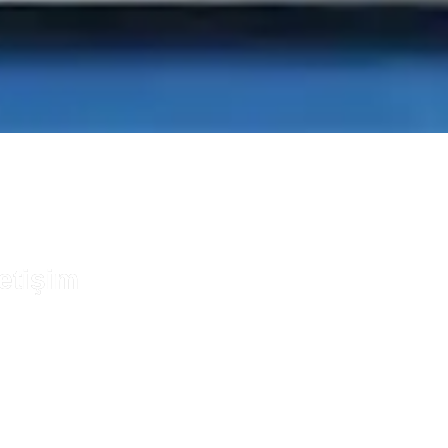
letişim​
knik destek, bakım süreçleri,
dek parça temini veya
yatlandırma hakkında daha
zla bilgi almak için bizimle
etişime geçmekten çekinmeyin.