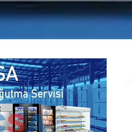
İ
Te
ye
fi
fa
il