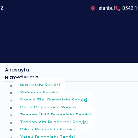
iz
İstanbul
0542 1
Anasayfa
Hizmetlerimiz
Buzdolabı Servisi​
Soğutma Servisi​
Sanayi Tipi Buzdolabı Servisi
Derin Dondurucu Servisi
Tezgah Üstü Buzdolabı Servisi
Tezgah Altı Buzdolabı Servisi
Dikey Buzdolabı Servisi
Yatay Buzdolabı Servisi