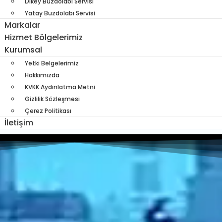
Dikey Buzdolabı Servisi
Yatay Buzdolabı Servisi
Markalar
Hizmet Bölgelerimiz
Kurumsal
Yetki Belgelerimiz
Hakkımızda
KVKK Aydınlatma Metni
Gizlilik Sözleşmesi
Çerez Politikası
İletişim