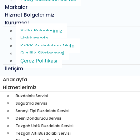
Markalar
Hizmet Bölgelerimiz
Kurumsal
Yetki Belgelerimiz
Hakkımızda
KVKK Aydınlatma Metni
Gizlilik Sözleşmesi
Çerez Politikası
İletişim
Anasayfa
Hizmetlerimiz
Buzdolabı Servisi​
Soğutma Servisi​
Sanayi Tipi Buzdolabı Servisi
Derin Dondurucu Servisi
Tezgah Üstü Buzdolabı Servisi
Tezgah Altı Buzdolabı Servisi