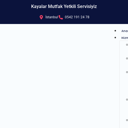
Kayalar Mutfak Yetkili Servisiyiz
İstanbul
0542 191 24 78
Ana
Hizm