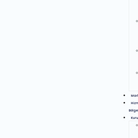
Mar
Hiz
Bölge
Kur