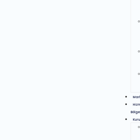
Mar
Hiz
Bölge
Kur