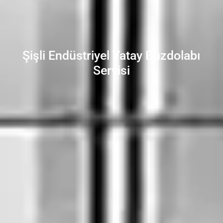
Şişli Endüstriyel Yatay Buzdolabı
Servisi