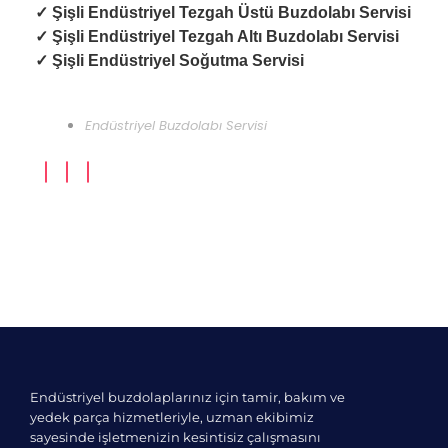
✓ Şişli
Endüstriyel Tezgah Üstü Buzdolabı Servisi
✓ Şişli
Endüstriyel Tezgah Altı Buzdolabı Servisi
✓ Şişli
Endüstriyel Soğutma Servisi
Endüstriyel Buzdolabı Servisi
Endüstriyel buzdolaplarınız için tamir, bakım ve
yedek parça hizmetleriyle, uzman ekibimiz
sayesinde işletmenizin kesintisiz çalışmasını