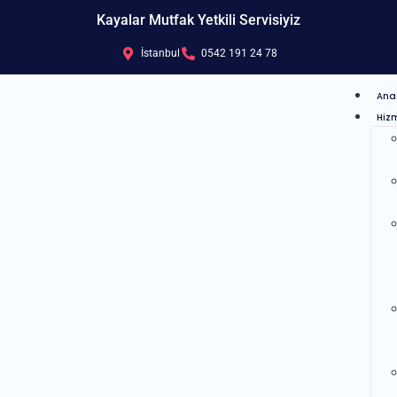
Kayalar Mutfak Yetkili Servisiyiz
İstanbul
0542 191 24 78
Ana
Hizm