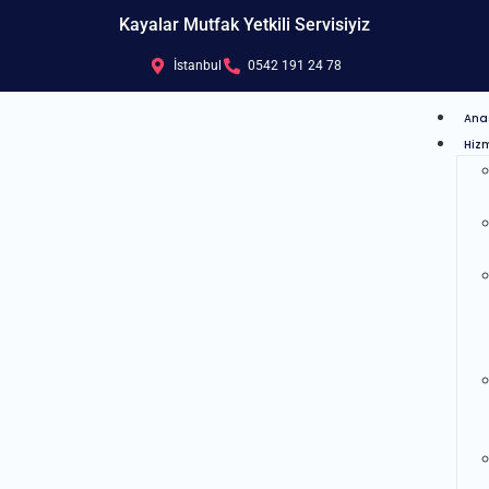
Kayalar Mutfak Yetkili Servisiyiz
İstanbul
0542 191 24 78
Ana
Hizm