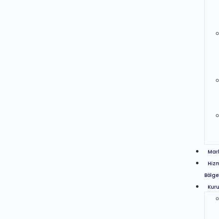
Mar
Hiz
Bölge
Kur