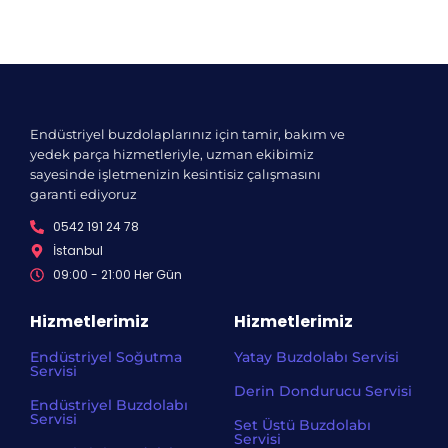
Endüstriyel buzdolaplarınız için tamir, bakım ve
yedek parça hizmetleriyle, uzman ekibimiz
sayesinde işletmenizin kesintisiz çalışmasını
garanti ediyoruz
0542 191 24 78
İstanbul
09:00 - 21:00 Her Gün​
Hizmetlerimiz
Hizmetlerimiz
Endüstriyel Soğutma
Yatay Buzdolabı Servisi
Servisi
Derin Dondurucu Servisi
Endüstriyel Buzdolabı
Servisi
Set Üstü Buzdolabı
Servisi