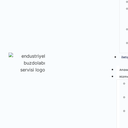
İlet
Anas
Hizme