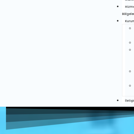
Hizm
Bölgele
Kuru
İletiş