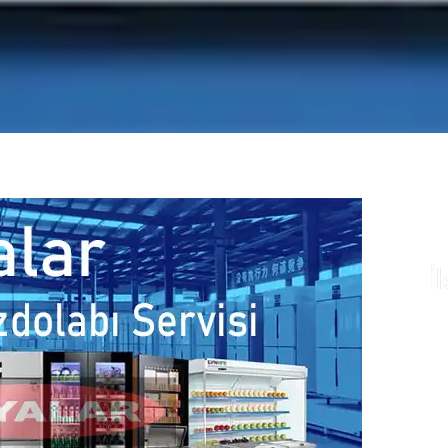
İ
Te
ye
fi
fa
il