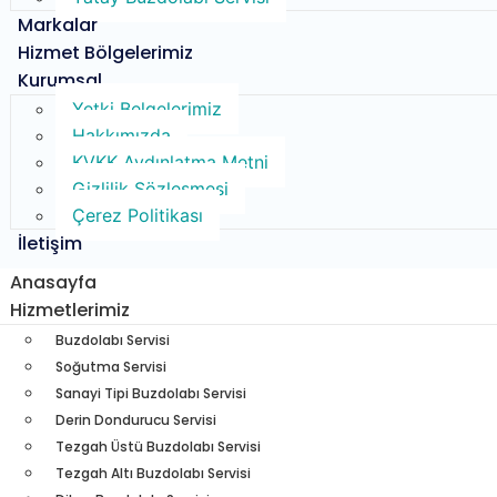
Markalar
Hizmet Bölgelerimiz
Kurumsal
Yetki Belgelerimiz
Hakkımızda
KVKK Aydınlatma Metni
Gizlilik Sözleşmesi
Çerez Politikası
İletişim
Anasayfa
Hizmetlerimiz
Buzdolabı Servisi​
Soğutma Servisi​
Sanayi Tipi Buzdolabı Servisi
Derin Dondurucu Servisi
Tezgah Üstü Buzdolabı Servisi
Tezgah Altı Buzdolabı Servisi