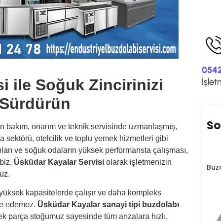
0542
 ile Soğuk Zincirinizi
İşlet
 Sürdürün
So
nin bakım, onarım ve teknik servisinde uzmanlaşmış,
da sektörü, otelcilik ve toplu yemek hizmetleri gibi
pları ve soğuk odaların yüksek performansta çalışması,
biz,
Üsküdar Kayalar Servisi
olarak işletmenizin
Buz
uz.
a yüksek kapasitelerde çalışır ve daha kompleks
ale edemez.
Üsküdar Kayalar sanayi tipi buzdolabı
ek parça stoğumuz sayesinde tüm arızalara hızlı,