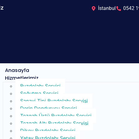
iz
İstanbul
0542 1
Anasayfa
Hizmetlerimiz
Buzdolabı Servisi​
Soğutma Servisi​
Sanayi Tipi Buzdolabı Servisi
Derin Dondurucu Servisi
Tezgah Üstü Buzdolabı Servisi
Tezgah Altı Buzdolabı Servisi
Dikey Buzdolabı Servisi
Yatay Buzdolabı Servisi