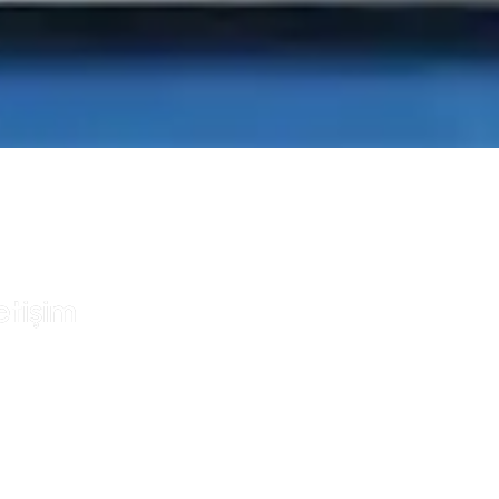
letişim​
knik destek, bakım süreçleri,
dek parça temini veya
yatlandırma hakkında daha
zla bilgi almak için bizimle
etişime geçmekten çekinmeyin.