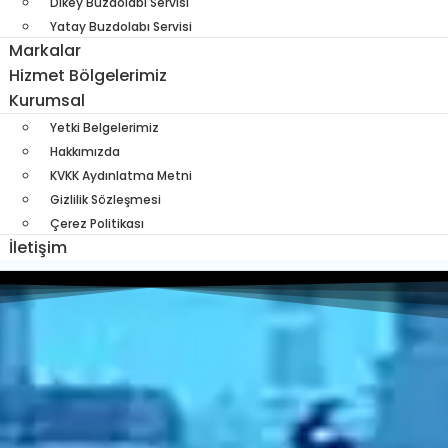
Dikey Buzdolabı Servisi
Yatay Buzdolabı Servisi
Markalar
Hizmet Bölgelerimiz
Kurumsal
Yetki Belgelerimiz
Hakkımızda
KVKK Aydınlatma Metni
Gizlilik Sözleşmesi
Çerez Politikası
İletişim